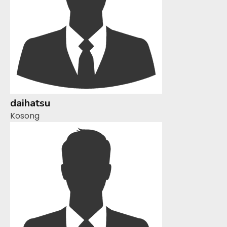
daihatsu
Kosong