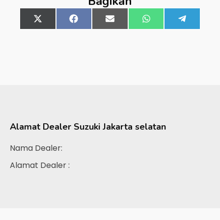
Bagikan
Share
X
Share
Facebook
Share
Email
Share
WhatsApp
Share
Telegra
on
(Twitter)
on
on
on
on
Alamat Dealer
Suzuki Jakarta selatan
Nama Dealer:
Alamat Dealer :