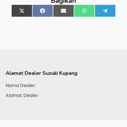
Bagikan
Share
X
Share
Facebook
Share
Email
Share
WhatsApp
Share
Telegra
on
(Twitter)
on
on
on
on
Alamat Dealer
Suzuki Kupang
Nama Dealer:
Alamat Dealer :