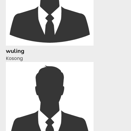
wuling
Kosong