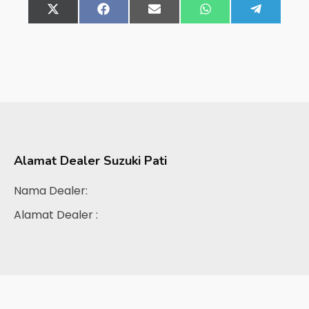
Share
X
Share
Facebook
Share
Email
Share
WhatsApp
Share
Telegra
on
(Twitter)
on
on
on
on
Alamat Dealer
Suzuki Pati
Nama Dealer:
Alamat Dealer :