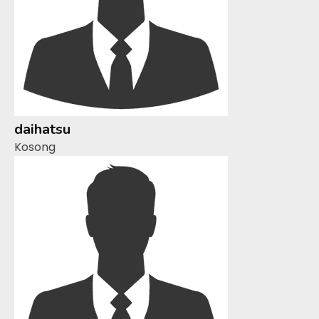
daihatsu
Kosong