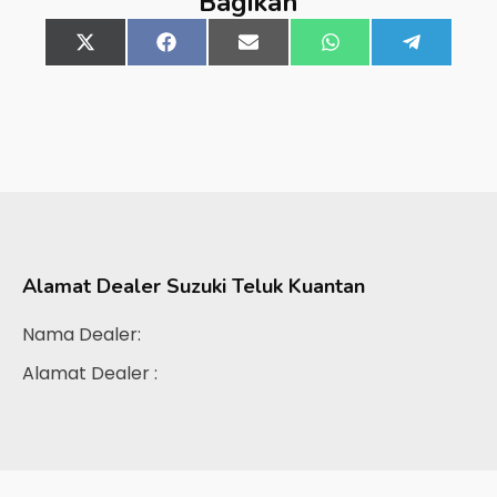
Bagikan
Share
X
Share
Facebook
Share
Email
Share
WhatsApp
Share
Telegra
on
(Twitter)
on
on
on
on
Alamat Dealer
Suzuki Teluk Kuantan
Nama Dealer:
Alamat Dealer :