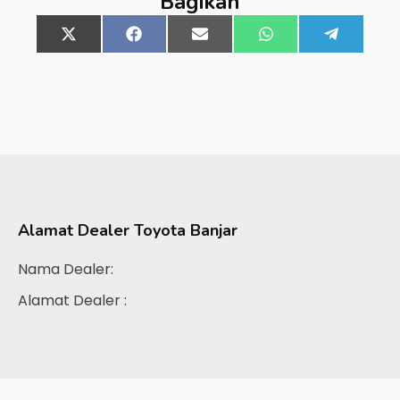
Bagikan
Share
X
Share
Facebook
Share
Email
Share
WhatsApp
Share
Telegra
on
(Twitter)
on
on
on
on
Alamat Dealer
Toyota Banjar
Nama Dealer:
Alamat Dealer :