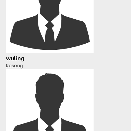
wuling
Kosong