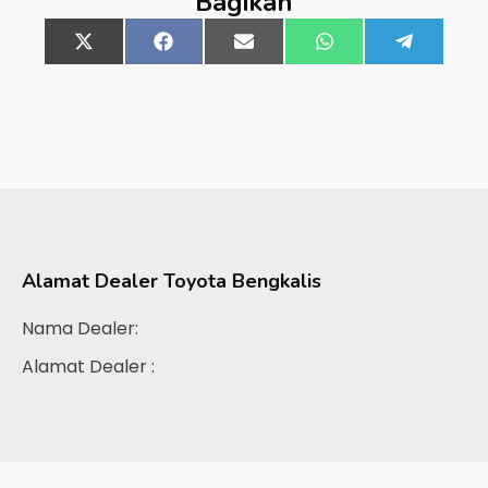
Bagikan
Share
X
Share
Facebook
Share
Email
Share
WhatsApp
Share
Telegra
on
(Twitter)
on
on
on
on
Alamat Dealer
Toyota Bengkalis
Nama Dealer:
Alamat Dealer :