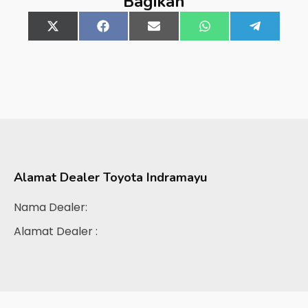
Bagikan
Share
X
Share
Facebook
Share
Email
Share
WhatsApp
Share
Telegra
on
(Twitter)
on
on
on
on
Alamat Dealer
Toyota Indramayu
Nama Dealer:
Alamat Dealer :