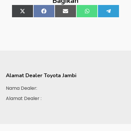
Bagikan
Share
X
Share
Facebook
Share
Email
Share
WhatsApp
Share
Telegra
on
(Twitter)
on
on
on
on
Alamat Dealer
Toyota Jambi
Nama Dealer:
Alamat Dealer :