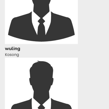
wuling
Kosong