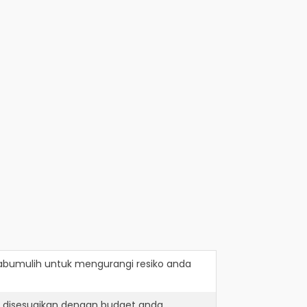
abumulih
untuk mengurangi resiko anda
h disesuaikan dengan budget anda.