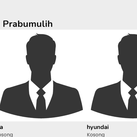
a
Prabumulih
ia
hyundai
osong
Kosong