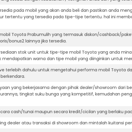
ersedia pada mobil yang akan anda beli dan pastikan anda mengert
ur tertentu yang tersedia pada tipe-tipe tertentu. hal ini m
mobil Toyota Prabumulih yang termasuk diskon/cashback/paket
ris/bonus2 lainnya jika tersedia.
ediaan stok unit untuk tipe-tipe mobil Toyota yang anda mina
k mendapatkan warna dan tipe mobil yang diinginkan untuk me
ive terlebih dahulu untuk mengetahui performa mobil Toyota d
t berkendara.
aan yang bekerjasama dengan pihak dealer/showroom dari besa
surannya, tingkat suku bunga yang kompetitif, kemudahan penga
ara cash/tunai maupun secara kredit/cicilan yang berlaku pada
ning dealer atau transaksi di showroom dan mintalah kuitansi p