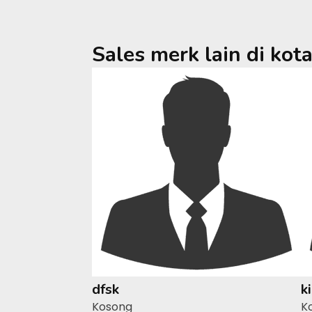
Sales merk lain di kot
dfsk
k
Kosong
K