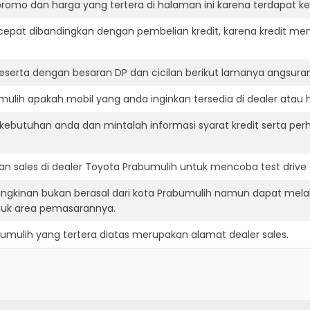
romo dan harga yang tertera di halaman ini karena terdapat 
cepat dibandingkan dengan pembelian kredit, karena kredit mem
eserta dengan besaran DP dan cicilan berikut lamanya angsuran
lih apakah mobil yang anda inginkan tersedia di dealer atau h
ebutuhan anda dan mintalah informasi syarat kredit serta per
n sales di dealer Toyota Prabumulih untuk mencoba test driv
ngkinan bukan berasal dari kota Prabumulih namun dapat melak
suk area pemasarannya.
bumulih
yang tertera diatas merupakan alamat dealer sales.