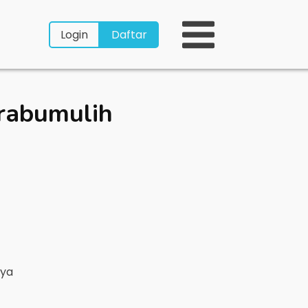
Login
Daftar
rabumulih
nya