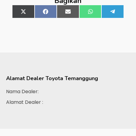
Bagikan
Share
X
Share
Facebook
Share
Email
Share
WhatsApp
Share
Telegra
on
(Twitter)
on
on
on
on
Alamat Dealer
Toyota Temanggung
Nama Dealer:
Alamat Dealer :