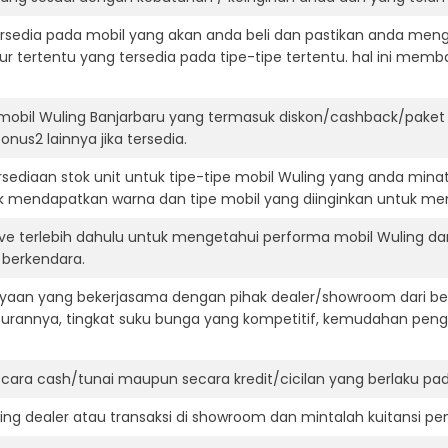
ersedia pada mobil yang akan anda beli dan pastikan anda mengert
ur tertentu yang tersedia pada tipe-tipe tertentu. hal ini m
mobil Wuling Banjarbaru yang termasuk diskon/cashback/paket 
onus2 lainnya jika tersedia.
ediaan stok unit untuk tipe-tipe mobil Wuling yang anda mina
k mendapatkan warna dan tipe mobil yang diinginkan untuk me
ive terlebih dahulu untuk mengetahui performa mobil Wuling d
t berkendara.
aan yang bekerjasama dengan pihak dealer/showroom dari besa
surannya, tingkat suku bunga yang kompetitif, kemudahan penga
ara cash/tunai maupun secara kredit/cicilan yang berlaku pada
ning dealer atau transaksi di showroom dan mintalah kuitansi p