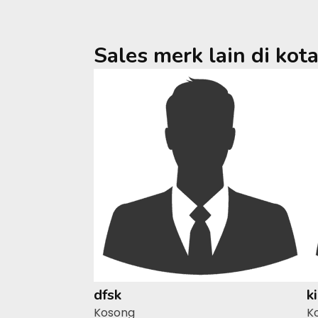
Sales merk lain di kot
dfsk
k
Kosong
K