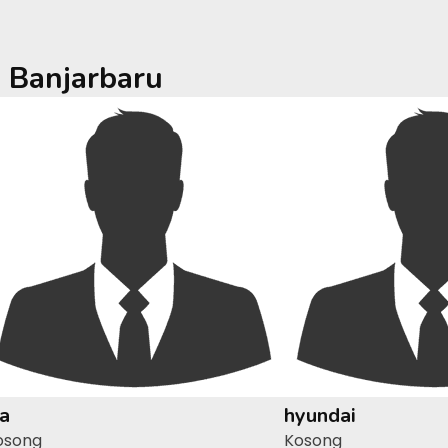
a
Banjarbaru
ia
hyundai
osong
Kosong