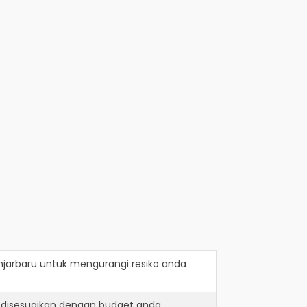
njarbaru
untuk mengurangi resiko anda
 disesuaikan dengan budget anda.