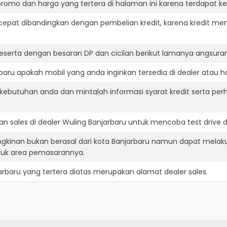
romo dan harga yang tertera di halaman ini karena terdapat 
cepat dibandingkan dengan pembelian kredit, karena kredit mem
eserta dengan besaran DP dan cicilan berikut lamanya angsuran
aru apakah mobil yang anda inginkan tersedia di dealer atau ha
ebutuhan anda dan mintalah informasi syarat kredit serta perh
n sales di dealer Wuling Banjarbaru untuk mencoba test driv
ngkinan bukan berasal dari kota Banjarbaru namun dapat melaku
suk area pemasarannya.
arbaru
yang tertera diatas merupakan alamat dealer sales.