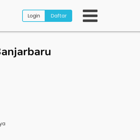
Login
Daftar
anjarbaru
nya