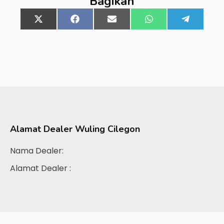
Bagikan
Share
X
Share
Facebook
Share
Email
Share
WhatsApp
Share
Telegra
on
(Twitter)
on
on
on
on
Alamat Dealer
Wuling Cilegon
Nama Dealer:
Alamat Dealer :