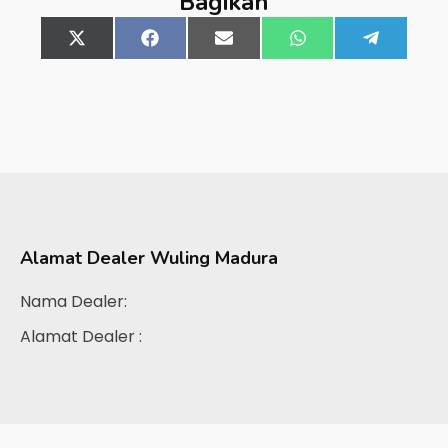
Bagikan
Share
X
Share
Facebook
Share
Email
Share
WhatsApp
Share
Telegra
on
(Twitter)
on
on
on
on
Alamat Dealer
Wuling Madura
Nama Dealer:
Alamat Dealer :