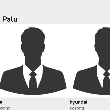
a
Palu
ia
hyundai
osong
Kosong