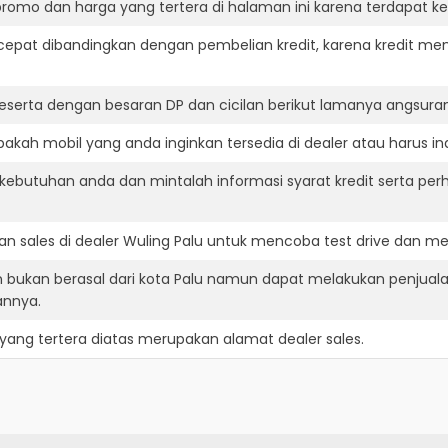
romo dan harga yang tertera di halaman ini karena terdapat 
cepat dibandingkan dengan pembelian kredit, karena kredit mem
eserta dengan besaran DP dan cicilan berikut lamanya angsuran
akah mobil yang anda inginkan tersedia di dealer atau harus in
ebutuhan anda dan mintalah informasi syarat kredit serta perh
n sales di dealer Wuling Palu untuk mencoba test drive dan 
n bukan berasal dari kota Palu namun dapat melakukan penjuala
annya.
yang tertera diatas merupakan alamat dealer sales.