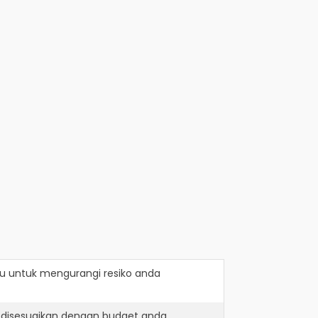
lu
untuk mengurangi resiko anda
 disesuaikan dengan budget anda.