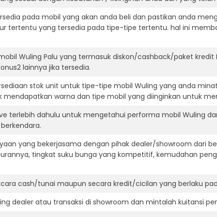
ersedia pada mobil yang akan anda beli dan pastikan anda mengert
ur tertentu yang tersedia pada tipe-tipe tertentu. hal ini m
mobil Wuling Palu yang termasuk diskon/cashback/paket kredit
onus2 lainnya jika tersedia.
ediaan stok unit untuk tipe-tipe mobil Wuling yang anda mina
k mendapatkan warna dan tipe mobil yang diinginkan untuk me
ive terlebih dahulu untuk mengetahui performa mobil Wuling d
t berkendara.
aan yang bekerjasama dengan pihak dealer/showroom dari besa
surannya, tingkat suku bunga yang kompetitif, kemudahan penga
ara cash/tunai maupun secara kredit/cicilan yang berlaku pada
ning dealer atau transaksi di showroom dan mintalah kuitansi p