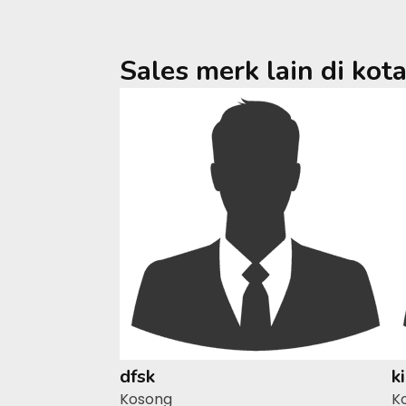
Sales merk lain di kot
dfsk
k
Kosong
K