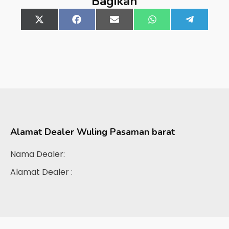
Bagikan
Share
X
Share
Facebook
Share
Email
Share
WhatsApp
Share
Telegra
on
(Twitter)
on
on
on
on
Alamat Dealer
Wuling Pasaman barat
Nama Dealer:
Alamat Dealer :