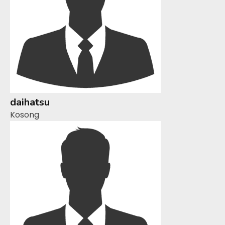
daihatsu
Kosong