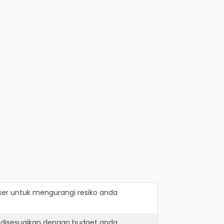
ser
untuk mengurangi resiko anda
 disesuaikan dengan budget anda.