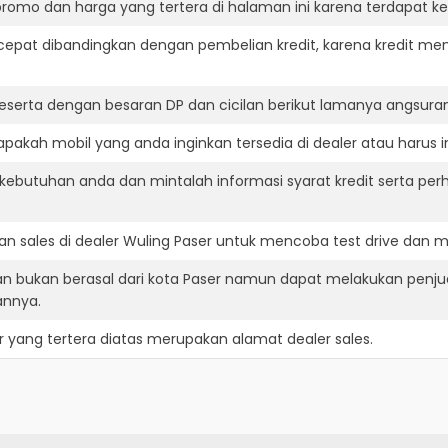
romo dan harga yang tertera di halaman ini karena terdapat 
cepat dibandingkan dengan pembelian kredit, karena kredit mem
eserta dengan besaran DP dan cicilan berikut lamanya angsuran
pakah mobil yang anda inginkan tersedia di dealer atau harus i
ebutuhan anda dan mintalah informasi syarat kredit serta perh
n sales di dealer Wuling Paser untuk mencoba test drive dan
an bukan berasal dari kota Paser namun dapat melakukan penju
annya.
r
yang tertera diatas merupakan alamat dealer sales.