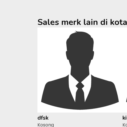
Sales merk lain di kot
dfsk
k
Kosong
K