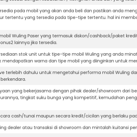
ersedia pada mobil yang akan anda beli dan pastikan anda mengert
ur tertentu yang tersedia pada tipe-tipe tertentu. hal ini m
mobil Wuling Paser yang termasuk diskon/cashback/paket kredi
onus2 lainnya jika tersedia.
ediaan stok unit untuk tipe-tipe mobil Wuling yang anda mina
k mendapatkan warna dan tipe mobil yang diinginkan untuk me
ive terlebih dahulu untuk mengetahui performa mobil Wuling d
t berkendara.
aan yang bekerjasama dengan pihak dealer/showroom dari besa
surannya, tingkat suku bunga yang kompetitif, kemudahan penga
ara cash/tunai maupun secara kredit/cicilan yang berlaku pada
ning dealer atau transaksi di showroom dan mintalah kuitansi p