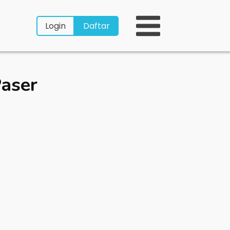
Login
Daftar
aser