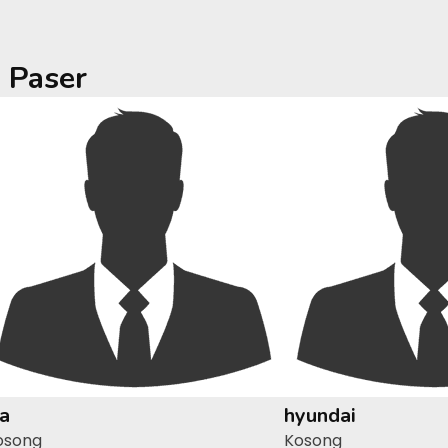
a
Paser
ia
hyundai
osong
Kosong