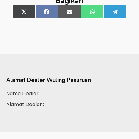
Bagikan
Share
X
Share
Facebook
Share
Email
Share
WhatsApp
Share
Telegra
on
(Twitter)
on
on
on
on
Alamat Dealer
Wuling Pasuruan
Nama Dealer:
Alamat Dealer :