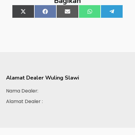
Bagikan
Share
X
Share
Facebook
Share
Email
Share
WhatsApp
Share
Telegra
on
(Twitter)
on
on
on
on
Alamat Dealer
Wuling Slawi
Nama Dealer:
Alamat Dealer :