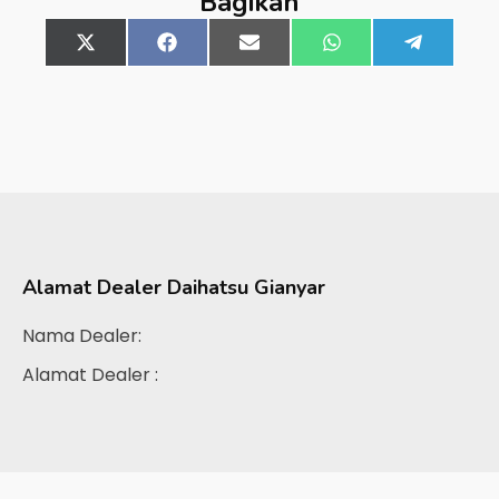
Bagikan
Share
X
Share
Facebook
Share
Email
Share
WhatsApp
Share
Telegra
on
(Twitter)
on
on
on
on
Alamat Dealer
Daihatsu Gianyar
Nama Dealer:
Alamat Dealer :