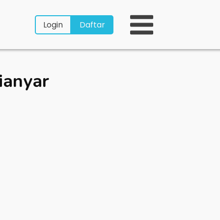
Login
Daftar
ianyar