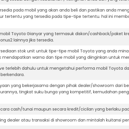
ersedia pada mobil yang akan anda beli dan pastikan anda mengert
ur tertentu yang tersedia pada tipe-tipe tertentu. hal ini m
mobil Toyota Gianyar yang termasuk diskon/cashback/paket kr
onus2 lainnya jika tersedia.
ediaan stok unit untuk tipe-tipe mobil Toyota yang anda mina
k mendapatkan warna dan tipe mobil yang diinginkan untuk me
ive terlebih dahulu untuk mengetahui performa mobil Toyota d
t berkendara.
aan yang bekerjasama dengan pihak dealer/showroom dari besa
surannya, tingkat suku bunga yang kompetitif, kemudahan penga
ara cash/tunai maupun secara kredit/cicilan yang berlaku pada
ning dealer atau transaksi di showroom dan mintalah kuitansi p