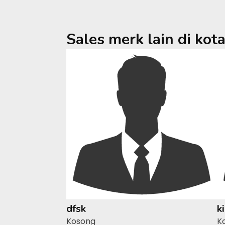
Sales merk lain di kot
dfsk
k
Kosong
K