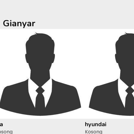
a
Gianyar
ia
hyundai
osong
Kosong