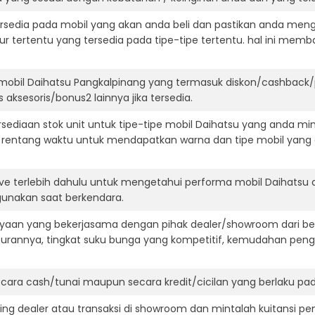
ersedia pada mobil yang akan anda beli dan pastikan anda mengert
ur tertentu yang tersedia pada tipe-tipe tertentu. hal ini m
mobil Daihatsu Pangkalpinang yang termasuk diskon/cashback/
 aksesoris/bonus2 lainnya jika tersedia.
diaan stok unit untuk tipe-tipe mobil Daihatsu yang anda min
 rentang waktu untuk mendapatkan warna dan tipe mobil yang
ive terlebih dahulu untuk mengetahui performa mobil Daihatsu 
igunakan saat berkendara.
aan yang bekerjasama dengan pihak dealer/showroom dari besa
surannya, tingkat suku bunga yang kompetitif, kemudahan penga
ara cash/tunai maupun secara kredit/cicilan yang berlaku pada
ning dealer atau transaksi di showroom dan mintalah kuitansi p