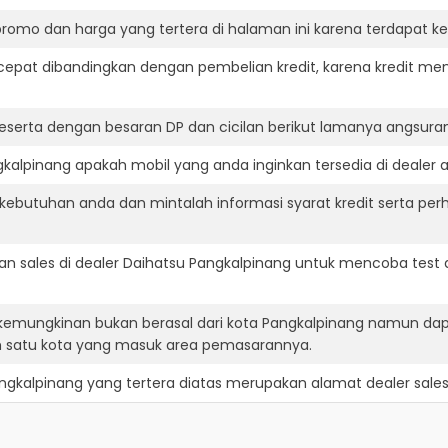
romo dan harga yang tertera di halaman ini karena terdapat 
cepat dibandingkan dengan pembelian kredit, karena kredit mem
eserta dengan besaran DP dan cicilan berikut lamanya angsuran
alpinang apakah mobil yang anda inginkan tersedia di dealer a
ebutuhan anda dan mintalah informasi syarat kredit serta perh
n sales di dealer Daihatsu Pangkalpinang untuk mencoba test
 kemungkinan bukan berasal dari kota Pangkalpinang namun dap
h satu kota yang masuk area pemasarannya.
ngkalpinang
yang tertera diatas merupakan alamat dealer sales