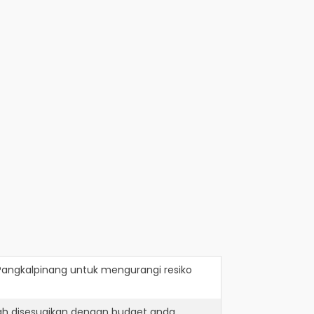
Pangkalpinang
untuk mengurangi resiko
ah disesuaikan dengan budget anda.