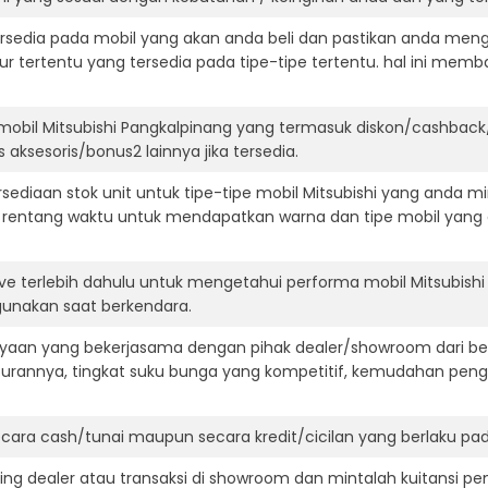
ersedia pada mobil yang akan anda beli dan pastikan anda mengert
ur tertentu yang tersedia pada tipe-tipe tertentu. hal ini m
mobil Mitsubishi Pangkalpinang yang termasuk diskon/cashback
 aksesoris/bonus2 lainnya jika tersedia.
diaan stok unit untuk tipe-tipe mobil Mitsubishi yang anda mi
 rentang waktu untuk mendapatkan warna dan tipe mobil yang
ve terlebih dahulu untuk mengetahui performa mobil Mitsubishi
igunakan saat berkendara.
aan yang bekerjasama dengan pihak dealer/showroom dari besa
surannya, tingkat suku bunga yang kompetitif, kemudahan penga
ara cash/tunai maupun secara kredit/cicilan yang berlaku pada
ning dealer atau transaksi di showroom dan mintalah kuitansi p