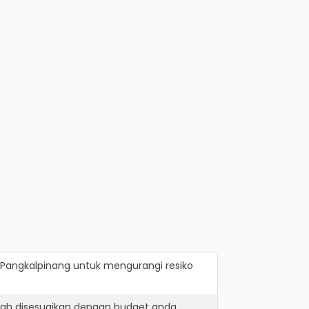
i Pangkalpinang
untuk mengurangi resiko
lah disesuaikan dengan budget anda.