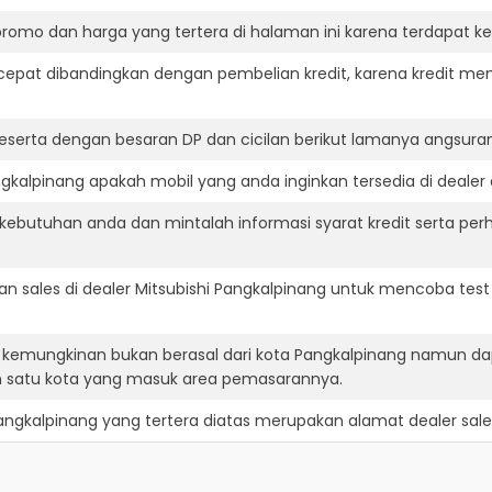
romo dan harga yang tertera di halaman ini karena terdapat 
cepat dibandingkan dengan pembelian kredit, karena kredit mem
eserta dengan besaran DP dan cicilan berikut lamanya angsuran
gkalpinang apakah mobil yang anda inginkan tersedia di dealer 
ebutuhan anda dan mintalah informasi syarat kredit serta perh
 sales di dealer Mitsubishi Pangkalpinang untuk mencoba tes
ng kemungkinan bukan berasal dari kota Pangkalpinang namun da
h satu kota yang masuk area pemasarannya.
Pangkalpinang
yang tertera diatas merupakan alamat dealer sale