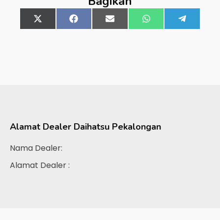
Bagikan
Share
X
Share
Facebook
Share
Email
Share
WhatsApp
Share
Telegra
on
(Twitter)
on
on
on
on
Alamat Dealer
Daihatsu Pekalongan
Nama Dealer:
Alamat Dealer :