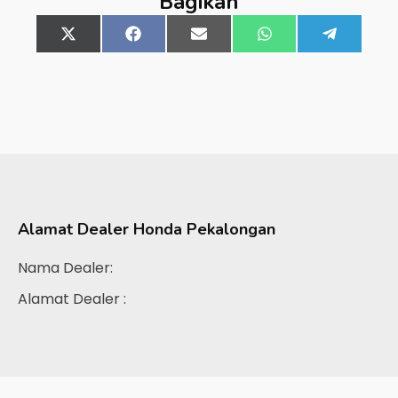
Bagikan
Share
X
Share
Facebook
Share
Email
Share
WhatsApp
Share
Telegra
on
(Twitter)
on
on
on
on
Alamat Dealer
Honda Pekalongan
Nama Dealer:
Alamat Dealer :