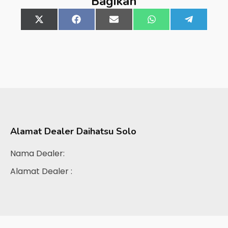
Bagikan
Share
X
Share
Facebook
Share
Email
Share
WhatsApp
Share
Telegra
on
(Twitter)
on
on
on
on
Alamat Dealer
Daihatsu Solo
Nama Dealer:
Alamat Dealer :