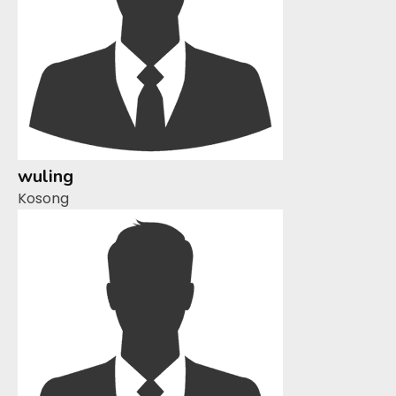
wuling
Kosong