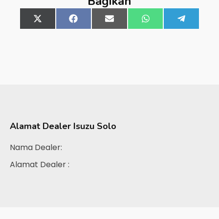
Bagikan
Share
X
Share
Facebook
Share
Email
Share
WhatsApp
Share
Telegra
on
(Twitter)
on
on
on
on
Alamat Dealer
Isuzu Solo
Nama Dealer:
Alamat Dealer :