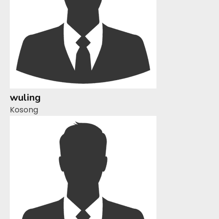
wuling
Kosong