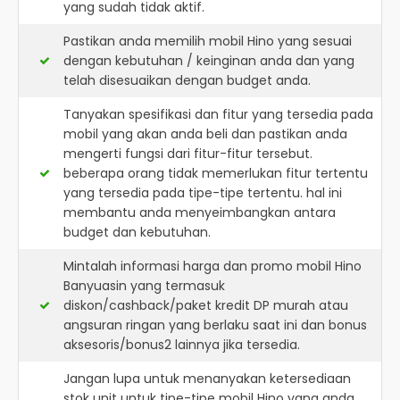
yang sudah tidak aktif.
Pastikan anda memilih mobil Hino yang sesuai
dengan kebutuhan / keinginan anda dan yang
telah disesuaikan dengan budget anda.
Tanyakan spesifikasi dan fitur yang tersedia pada
mobil yang akan anda beli dan pastikan anda
mengerti fungsi dari fitur-fitur tersebut.
beberapa orang tidak memerlukan fitur tertentu
yang tersedia pada tipe-tipe tertentu. hal ini
membantu anda menyeimbangkan antara
budget dan kebutuhan.
Mintalah informasi harga dan promo mobil Hino
Banyuasin yang termasuk
diskon/cashback/paket kredit DP murah atau
angsuran ringan yang berlaku saat ini dan bonus
aksesoris/bonus2 lainnya jika tersedia.
Jangan lupa untuk menanyakan ketersediaan
stok unit untuk tipe-tipe mobil Hino yang anda