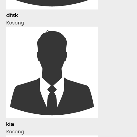
dfsk
Kosong
kia
Kosong