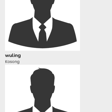
wuling
Kosong