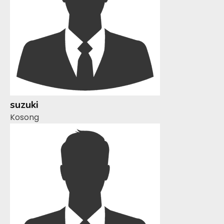
suzuki
Kosong