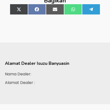
Bagikan
Share
X
Share
Facebook
Share
Email
Share
WhatsApp
Share
Telegra
on
(Twitter)
on
on
on
on
Alamat Dealer
Isuzu Banyuasin
Nama Dealer:
Alamat Dealer :