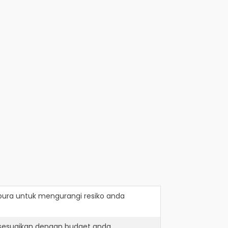
pura
untuk mengurangi resiko anda
isesuaikan dengan budget anda.