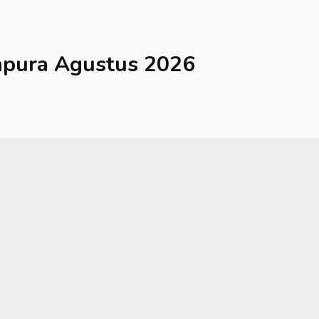
apura
Agustus 2026