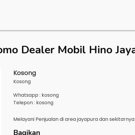
omo Dealer Mobil
Hino Jay
Kosong
Kosong
Whatsapp : kosong
Telepon : kosong
Melayani Penjualan di area
jayapura
dan sekitarny
Bagikan