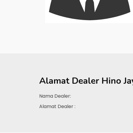
Alamat Dealer
Hino J
Nama Dealer:
Alamat Dealer :