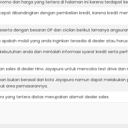
romo dan harga yang tertera di halaman ini karena terdapat 
cepat dibandingkan dengan pembelian kredit, karena kredit mem
eserta dengan besaran DP dan cicilan berikut lamanya angsuran
apakah mobil yang anda inginkan tersedia di dealer atau harus
ebutuhan anda dan mintalah informasi syarat kredit serta perh
n sales di dealer Hino Jayapura untuk mencoba test drive da
nan bukan berasal dari kota Jayapura namun dapat melakukan p
suk area pemasarannya.
ra
yang tertera diatas merupakan alamat dealer sales.