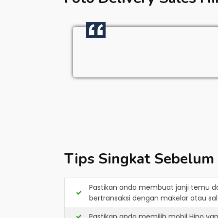
Tips Singkat Sebelum
Pastikan anda membuat janji temu d
bertransaksi dengan makelar atau sale
Pastikan anda memilih mobil Hino ya