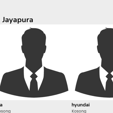
a
Jayapura
ia
hyundai
osong
Kosong