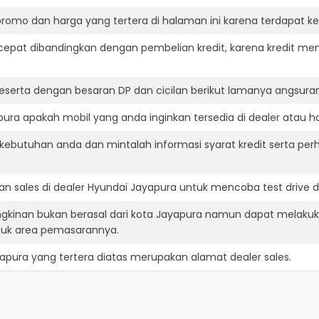
romo dan harga yang tertera di halaman ini karena terdapat 
cepat dibandingkan dengan pembelian kredit, karena kredit mem
eserta dengan besaran DP dan cicilan berikut lamanya angsuran
ra apakah mobil yang anda inginkan tersedia di dealer atau ha
ebutuhan anda dan mintalah informasi syarat kredit serta per
n sales di dealer Hyundai Jayapura untuk mencoba test drive
gkinan bukan berasal dari kota Jayapura namun dapat melakuk
suk area pemasarannya.
yapura
yang tertera diatas merupakan alamat dealer sales.