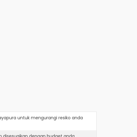
ayapura
untuk mengurangi resiko anda
h disesuaikan dengan budget anda.