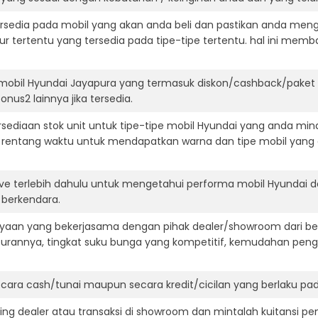
ersedia pada mobil yang akan anda beli dan pastikan anda mengert
ur tertentu yang tersedia pada tipe-tipe tertentu. hal ini m
mobil Hyundai Jayapura yang termasuk diskon/cashback/paket 
onus2 lainnya jika tersedia.
ediaan stok unit untuk tipe-tipe mobil Hyundai yang anda mina
 rentang waktu untuk mendapatkan warna dan tipe mobil yang
ive terlebih dahulu untuk mengetahui performa mobil Hyundai 
t berkendara.
aan yang bekerjasama dengan pihak dealer/showroom dari besa
surannya, tingkat suku bunga yang kompetitif, kemudahan penga
ara cash/tunai maupun secara kredit/cicilan yang berlaku pada
ning dealer atau transaksi di showroom dan mintalah kuitansi p