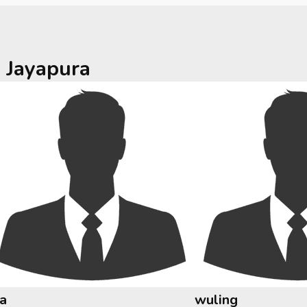
a
Jayapura
ia
wuling