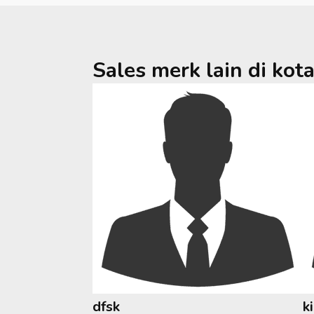
Sales merk lain di kot
dfsk
k