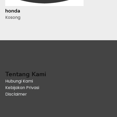
honda
Kosong
Tentang Kami
Hubungi Kami
Kebijakan Privasi
Disclaimer