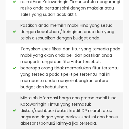
resmi
Hino Kotawaringin Timur
untuk mengurangi
resiko anda bertransaksi dengan makelar atau
sales yang sudah tidak aktif.
Pastikan anda memilih mobil Hino yang sesuai
dengan kebutuhan / keinginan anda dan yang
telah disesuaikan dengan budget anda.
Tanyakan spesifikasi dan fitur yang tersedia pada
mobil yang akan anda beli dan pastikan anda
mengerti fungsi dari fitur-fitur tersebut.
beberapa orang tidak memerlukan fitur tertentu
yang tersedia pada tipe-tipe tertentu. hal ini
membantu anda menyeimbangkan antara
budget dan kebutuhan.
Mintalah informasi harga dan promo mobil Hino
Kotawaringin Timur yang termasuk
diskon/cashback/paket kredit DP murah atau
angsuran ringan yang berlaku saat ini dan bonus
aksesoris/bonus2 lainnya jika tersedia.