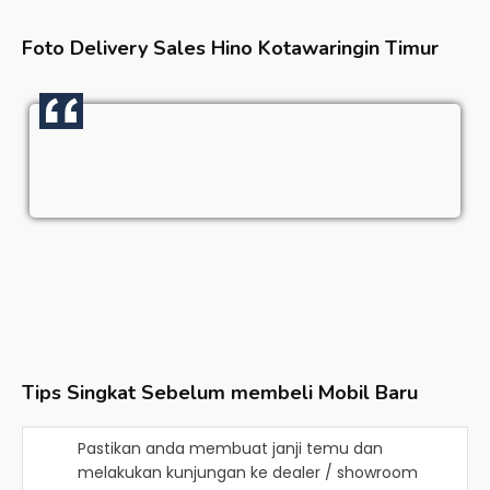
Foto Delivery Sales
Hino Kotawaringin Timur
Tips Singkat Sebelum membeli Mobil Baru
Pastikan anda membuat janji temu dan
melakukan kunjungan ke dealer / showroom