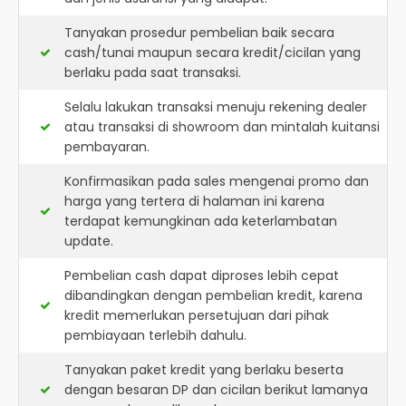
Tanyakan prosedur pembelian baik secara
cash/tunai maupun secara kredit/cicilan yang
berlaku pada saat transaksi.
Selalu lakukan transaksi menuju rekening dealer
atau transaksi di showroom dan mintalah kuitansi
pembayaran.
Konfirmasikan pada sales mengenai promo dan
harga yang tertera di halaman ini karena
terdapat kemungkinan ada keterlambatan
update.
Pembelian cash dapat diproses lebih cepat
dibandingkan dengan pembelian kredit, karena
kredit memerlukan persetujuan dari pihak
pembiayaan terlebih dahulu.
Tanyakan paket kredit yang berlaku beserta
dengan besaran DP dan cicilan berikut lamanya