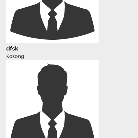
dfsk
Kosong