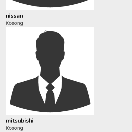
nissan
Kosong
mitsubishi
Kosong