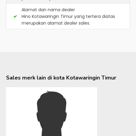
Alamat dan nama dealer
Hino Kotawaringin Timur
yang tertera diatas
merupakan alamat dealer sales.
Sales merk lain di kota
Kotawaringin Timur