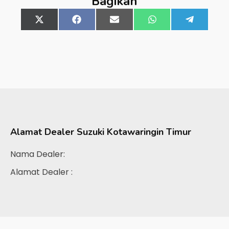
Bagikan
Share
X
Share
Facebook
Share
Email
Share
WhatsApp
Share
Telegra
on
(Twitter)
on
on
on
on
Alamat Dealer
Suzuki Kotawaringin Timur
Nama Dealer:
Alamat Dealer :