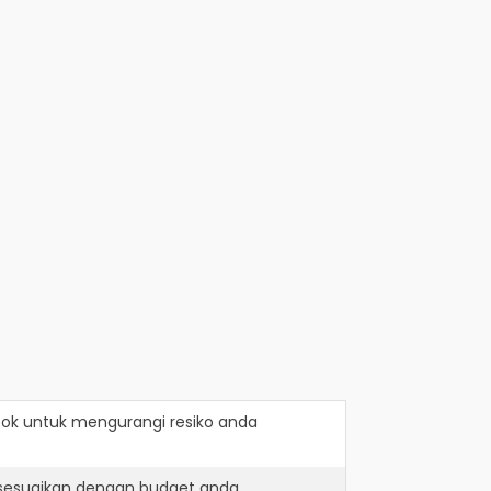
bok
untuk mengurangi resiko anda
isesuaikan dengan budget anda.