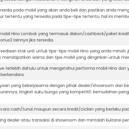
ersedia pada mobil yang akan anda beli dan pastikan anda mengert
ur tertentu yang tersedia pada tipe-tipe tertentu. hal ini m
mobil Hino Lombok yang termasuk diskon/cashback/paket kredi
onus2 lainnya jika tersedia.
ediaan stok unit untuk tipe-tipe mobil Hino yang anda minati.
k mendapatkan warna dan tipe mobil yang diinginkan untuk me
ive terlebih dahulu untuk mengetahui performa mobil Hino dan
t berkendara.
aan yang bekerjasama dengan pihak dealer/showroom dari besa
surannya, tingkat suku bunga yang kompetitif, kemudahan penga
ara cash/tunai maupun secara kredit/cicilan yang berlaku pada
ning dealer atau transaksi di showroom dan mintalah kuitansi p