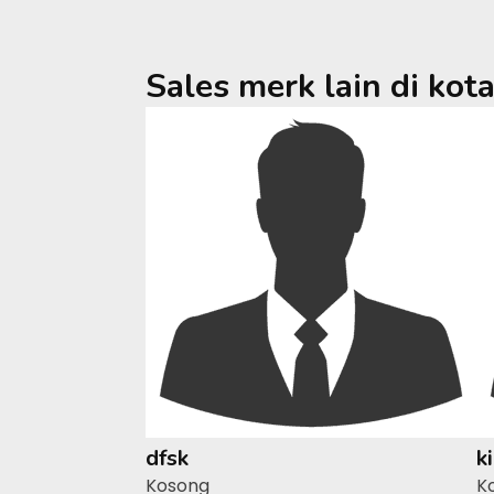
Sales merk lain di kot
dfsk
k
Kosong
K