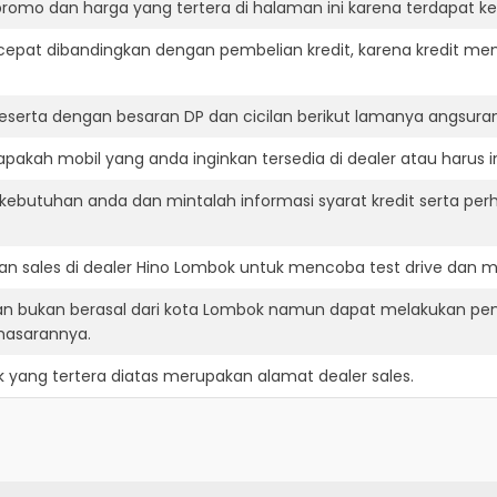
romo dan harga yang tertera di halaman ini karena terdapat 
cepat dibandingkan dengan pembelian kredit, karena kredit mem
eserta dengan besaran DP dan cicilan berikut lamanya angsuran
akah mobil yang anda inginkan tersedia di dealer atau harus i
ebutuhan anda dan mintalah informasi syarat kredit serta perh
n sales di dealer Hino Lombok untuk mencoba test drive dan 
an bukan berasal dari kota Lombok namun dapat melakukan pe
masarannya.
k
yang tertera diatas merupakan alamat dealer sales.