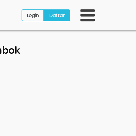
Login
Daftar
mbok