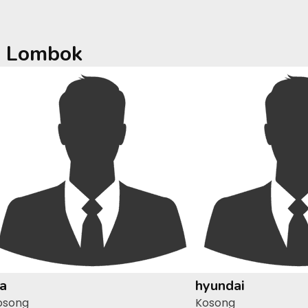
a
Lombok
ia
hyundai
osong
Kosong