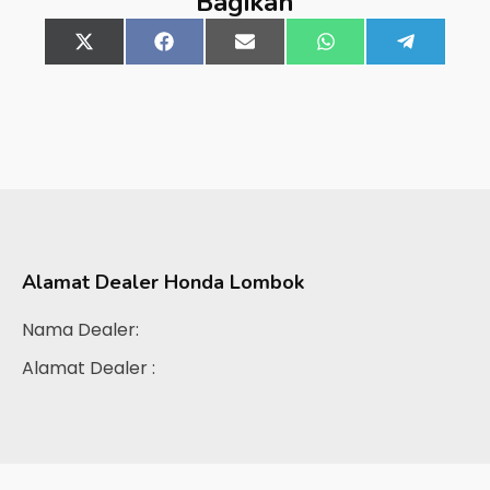
Bagikan
Share
X
Share
Facebook
Share
Email
Share
WhatsApp
Share
Telegra
on
(Twitter)
on
on
on
on
Alamat Dealer
Honda Lombok
Nama Dealer:
Alamat Dealer :