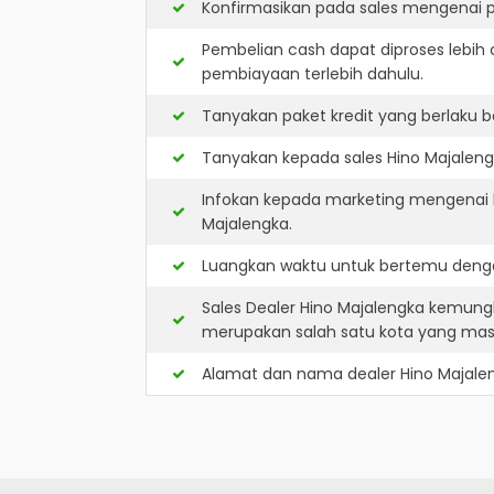
Konfirmasikan pada sales mengenai p
Pembelian cash dapat diproses lebih 
pembiayaan terlebih dahulu.
Tanyakan paket kredit yang berlaku b
Tanyakan kepada sales Hino Majalengk
Infokan kepada marketing mengenai k
Majalengka.
Luangkan waktu untuk bertemu denga
Sales Dealer Hino Majalengka kemung
merupakan salah satu kota yang ma
Alamat dan nama dealer
Hino Majale