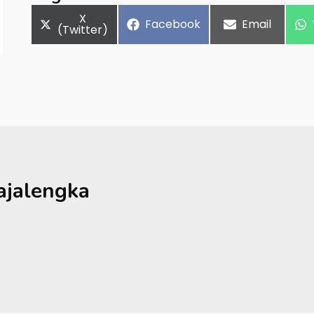
Share
X
Share
Facebook
Share
Email
(Twitter)
on
on
on
ajalengka