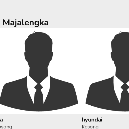
a
Majalengka
ia
hyundai
osong
Kosong