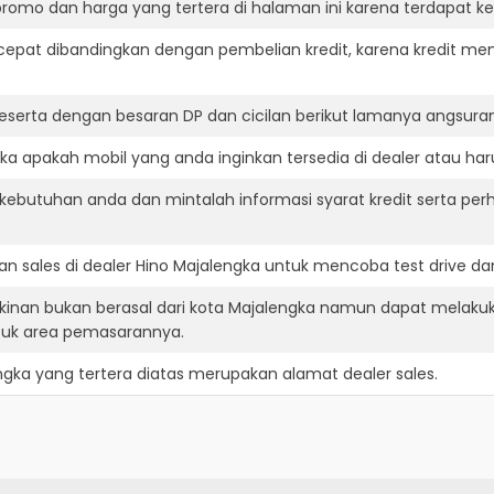
romo dan harga yang tertera di halaman ini karena terdapat 
cepat dibandingkan dengan pembelian kredit, karena kredit mem
eserta dengan besaran DP dan cicilan berikut lamanya angsuran
a apakah mobil yang anda inginkan tersedia di dealer atau har
ebutuhan anda dan mintalah informasi syarat kredit serta perh
n sales di dealer Hino Majalengka untuk mencoba test drive 
kinan bukan berasal dari kota Majalengka namun dapat melakuk
suk area pemasarannya.
ngka
yang tertera diatas merupakan alamat dealer sales.