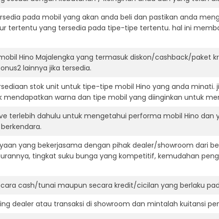
ersedia pada mobil yang akan anda beli dan pastikan anda mengert
ur tertentu yang tersedia pada tipe-tipe tertentu. hal ini m
mobil Hino Majalengka yang termasuk diskon/cashback/paket k
onus2 lainnya jika tersedia.
ediaan stok unit untuk tipe-tipe mobil Hino yang anda minati.
k mendapatkan warna dan tipe mobil yang diinginkan untuk me
ive terlebih dahulu untuk mengetahui performa mobil Hino dan
t berkendara.
aan yang bekerjasama dengan pihak dealer/showroom dari besa
surannya, tingkat suku bunga yang kompetitif, kemudahan penga
ara cash/tunai maupun secara kredit/cicilan yang berlaku pada
ning dealer atau transaksi di showroom dan mintalah kuitansi p