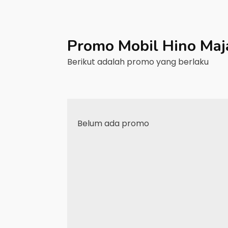
Promo Mobil
Hino
Maj
Berikut adalah promo yang berlaku
Belum ada promo