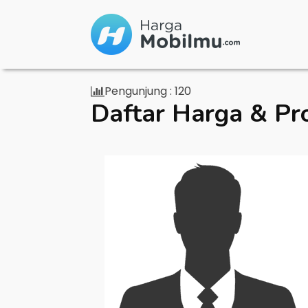
Pengunjung :
120
Daftar Harga & Pr