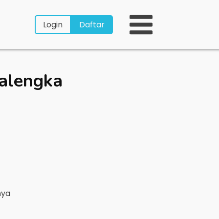
Login
Daftar
alengka
nya