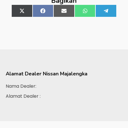
Bagikan
Share
X
Share
Facebook
Share
Email
Share
WhatsApp
Share
Telegra
on
(Twitter)
on
on
on
on
Alamat Dealer
Nissan Majalengka
Nama Dealer:
Alamat Dealer :