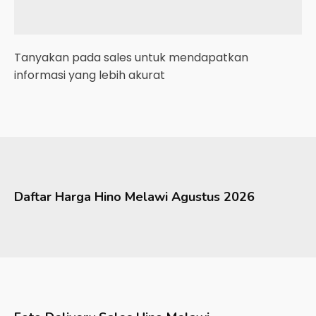
Tanyakan pada sales untuk mendapatkan
informasi yang lebih akurat
Daftar Harga
Hino
Melawi
Agustus 2026