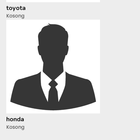
toyota
Kosong
honda
Kosong