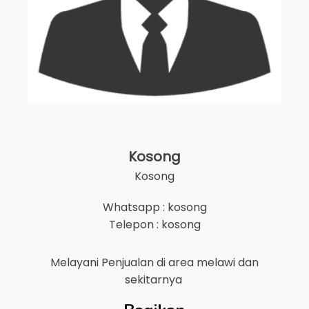
Kosong
Kosong
Whatsapp : kosong
Telepon : kosong
Melayani Penjualan di area
melawi
dan
sekitarnya