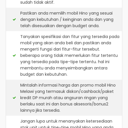
sudah tidak aktif.
Pastikan anda memilih mobil Hino yang sesuai
dengan kebutuhan / keinginan anda dan yang
telah disesuaikan dengan budget anda.
Tanyakan spesifikasi dan fitur yang tersedia pada
mobil yang akan anda beli dan pastikan anda
mengerti fungsi dari fitur-fitur tersebut.
beberapa orang tidak memerlukan fitur tertentu
yang tersedia pada tipe-tipe tertentu. hal ini
membantu anda menyeimbangkan antara
budget dan kebutuhan.
Mintalah informasi harga dan promo mobil Hino
Melawi yang termasuk diskon/cashback/paket
kredit DP murah atau angsuran ringan yang
berlaku saat ini dan bonus aksesoris/bonus2
lainnya jika tersedia.
Jangan lupa untuk menanyakan ketersediaan
stok unit untuk tipe-tipe mobil Hino yang anda