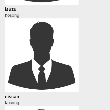
isuzu
Kosong
nissan
Kosong