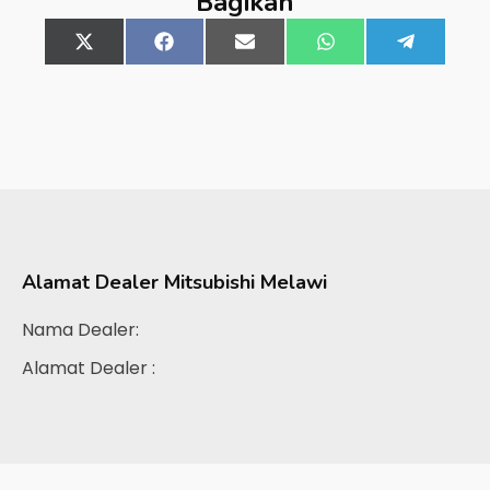
Bagikan
Share
X
Share
Facebook
Share
Email
Share
WhatsApp
Share
Telegra
on
(Twitter)
on
on
on
on
Alamat Dealer
Mitsubishi Melawi
Nama Dealer:
Alamat Dealer :