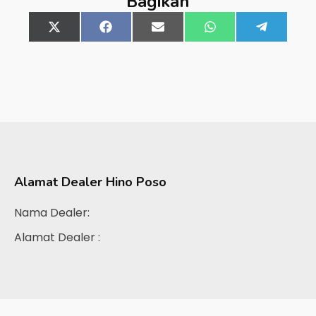
Bagikan
Share
X
Share
Facebook
Share
Email
Share
WhatsApp
Share
Telegra
on
(Twitter)
on
on
on
on
Alamat Dealer
Hino Poso
Nama Dealer:
Alamat Dealer :