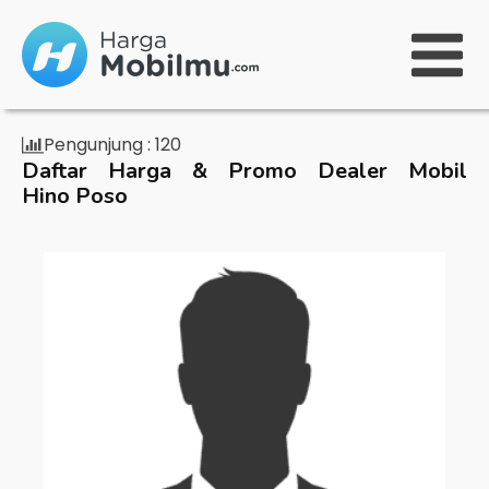
Pengunjung :
120
Daftar Harga & Promo Dealer Mobil
Hino Poso