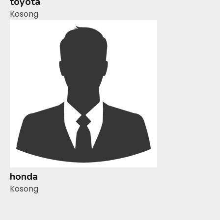
toyota
Kosong
honda
Kosong