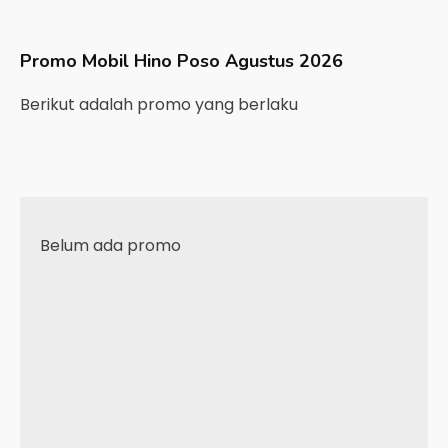
Promo Mobil
Hino
Poso
Agustus 2026
Berikut adalah promo yang berlaku
Belum ada promo