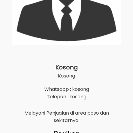
Kosong
Kosong
Whatsapp : kosong
Telepon : kosong
Melayani Penjualan di area
poso
dan
sekitarnya