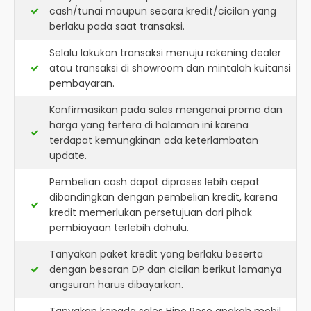
cash/tunai maupun secara kredit/cicilan yang
berlaku pada saat transaksi.
Selalu lakukan transaksi menuju rekening dealer
atau transaksi di showroom dan mintalah kuitansi
pembayaran.
Konfirmasikan pada sales mengenai promo dan
harga yang tertera di halaman ini karena
terdapat kemungkinan ada keterlambatan
update.
Pembelian cash dapat diproses lebih cepat
dibandingkan dengan pembelian kredit, karena
kredit memerlukan persetujuan dari pihak
pembiayaan terlebih dahulu.
Tanyakan paket kredit yang berlaku beserta
dengan besaran DP dan cicilan berikut lamanya
angsuran harus dibayarkan.