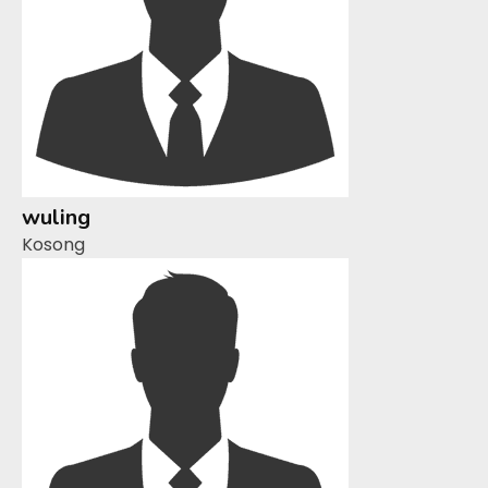
wuling
Kosong