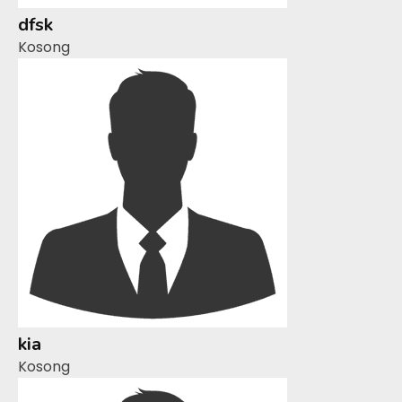
dfsk
Kosong
kia
Kosong