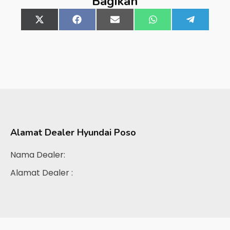
Bagikan
Share
X
Share
Facebook
Share
Email
Share
WhatsApp
Share
Telegra
on
(Twitter)
on
on
on
on
Alamat Dealer
Hyundai Poso
Nama Dealer:
Alamat Dealer :