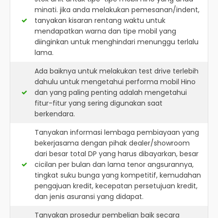
minati. jika anda melakukan pemesanan/indent,
tanyakan kisaran rentang waktu untuk
mendapatkan warna dan tipe mobil yang
diinginkan untuk menghindari menunggu terlalu
lama.
Ada baiknya untuk melakukan test drive terlebih
dahulu untuk mengetahui performa mobil Hino
dan yang paling penting adalah mengetahui
fitur-fitur yang sering digunakan saat
berkendara.
Tanyakan informasi lembaga pembiayaan yang
bekerjasama dengan pihak dealer/showroom
dari besar total DP yang harus dibayarkan, besar
cicilan per bulan dan lama tenor angsurannya,
tingkat suku bunga yang kompetitif, kemudahan
pengajuan kredit, kecepatan persetujuan kredit,
dan jenis asuransi yang didapat.
Tanyakan prosedur pembelian baik secara