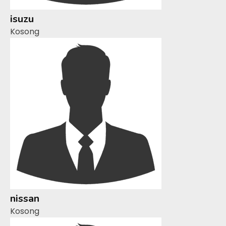
isuzu
Kosong
nissan
Kosong