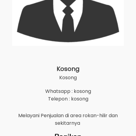
Kosong
Kosong
Whatsapp : kosong
Telepon : kosong
Melayani Penjualan di area
rokan-hilir
dan
sekitarnya