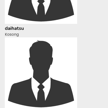
daihatsu
Kosong