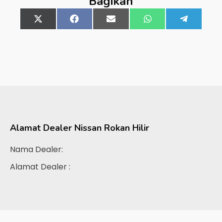
Bagikan
Share
X
Share
Facebook
Share
Email
Share
WhatsApp
Share
Telegra
on
(Twitter)
on
on
on
on
Alamat Dealer
Nissan Rokan Hilir
Nama Dealer:
Alamat Dealer :