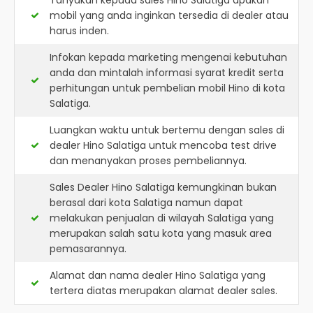
Tanyakan kepada sales Hino Salatiga apakah
mobil yang anda inginkan tersedia di dealer atau
harus inden.
Infokan kepada marketing mengenai kebutuhan
anda dan mintalah informasi syarat kredit serta
perhitungan untuk pembelian mobil Hino di kota
Salatiga.
Luangkan waktu untuk bertemu dengan sales di
dealer Hino Salatiga untuk mencoba test drive
dan menanyakan proses pembeliannya.
Sales Dealer Hino Salatiga kemungkinan bukan
berasal dari kota Salatiga namun dapat
melakukan penjualan di wilayah Salatiga yang
merupakan salah satu kota yang masuk area
pemasarannya.
Alamat dan nama dealer
Hino Salatiga
yang
tertera diatas merupakan alamat dealer sales.