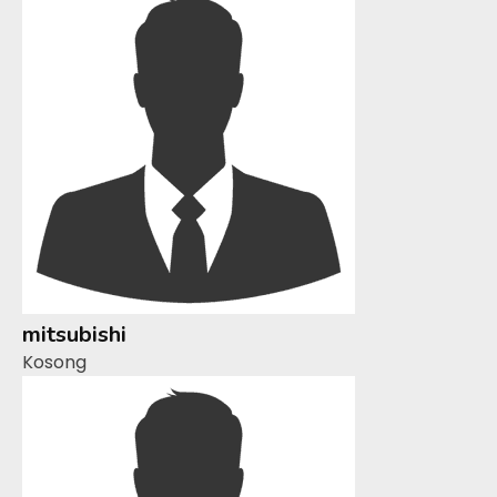
mitsubishi
Kosong