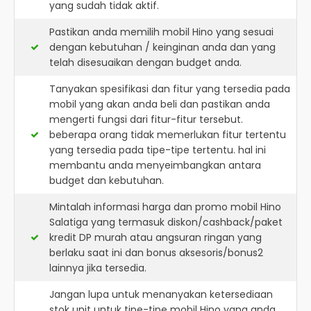
yang sudah tidak aktif.
Pastikan anda memilih mobil Hino yang sesuai
dengan kebutuhan / keinginan anda dan yang
telah disesuaikan dengan budget anda.
Tanyakan spesifikasi dan fitur yang tersedia pada
mobil yang akan anda beli dan pastikan anda
mengerti fungsi dari fitur-fitur tersebut.
beberapa orang tidak memerlukan fitur tertentu
yang tersedia pada tipe-tipe tertentu. hal ini
membantu anda menyeimbangkan antara
budget dan kebutuhan.
Mintalah informasi harga dan promo mobil Hino
Salatiga yang termasuk diskon/cashback/paket
kredit DP murah atau angsuran ringan yang
berlaku saat ini dan bonus aksesoris/bonus2
lainnya jika tersedia.
Jangan lupa untuk menanyakan ketersediaan
stok unit untuk tipe-tipe mobil Hino yang anda