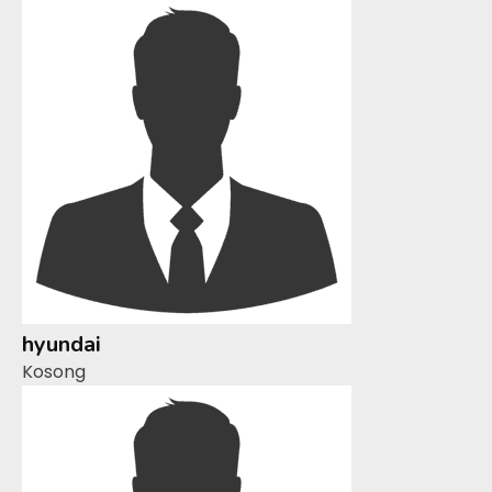
hyundai
Kosong