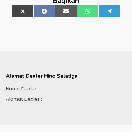
Bagikan
Share
X
Share
Facebook
Share
Email
Share
WhatsApp
Share
Telegra
on
(Twitter)
on
on
on
on
Alamat Dealer
Hino Salatiga
Nama Dealer:
Alamat Dealer :