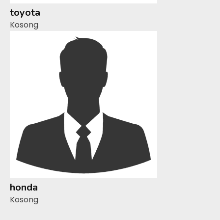
toyota
Kosong
honda
Kosong