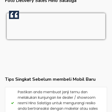
Foto Delivery Sales
Hino Salatiga
Tips Singkat Sebelum membeli Mobil Baru
Pastikan anda membuat janji temu dan
melakukan kunjungan ke dealer / showroom
resmi
Hino Salatiga
untuk mengurangi resiko
anda bertransaksi dengan makelar atau sales