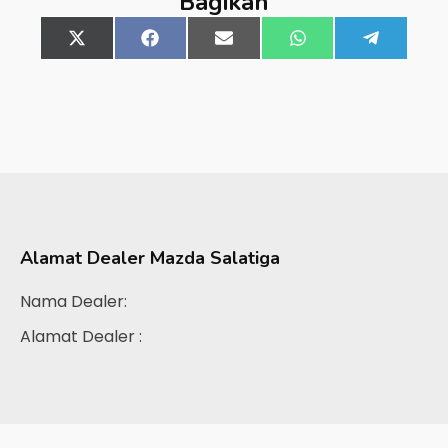
Bagikan
Share
X
Share
Facebook
Share
Email
Share
WhatsApp
Share
Telegra
on
(Twitter)
on
on
on
on
Alamat Dealer
Mazda Salatiga
Nama Dealer:
Alamat Dealer :