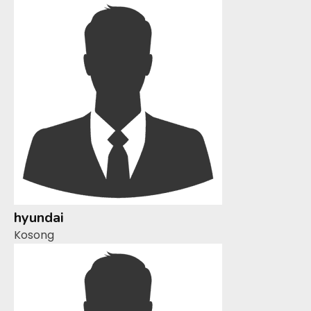
hyundai
Kosong