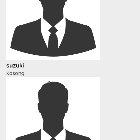
suzuki
Kosong