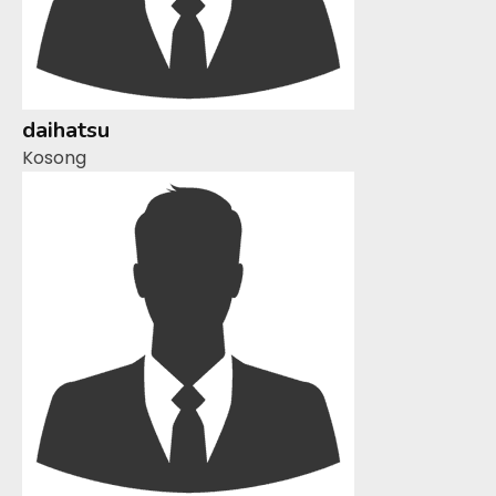
daihatsu
Kosong