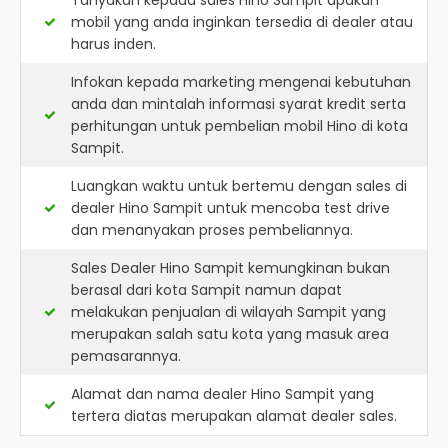
Tanyakan kepada sales Hino Sampit apakah
mobil yang anda inginkan tersedia di dealer atau
harus inden.
Infokan kepada marketing mengenai kebutuhan
anda dan mintalah informasi syarat kredit serta
perhitungan untuk pembelian mobil Hino di kota
Sampit.
Luangkan waktu untuk bertemu dengan sales di
dealer Hino Sampit untuk mencoba test drive
dan menanyakan proses pembeliannya.
Sales Dealer Hino Sampit kemungkinan bukan
berasal dari kota Sampit namun dapat
melakukan penjualan di wilayah Sampit yang
merupakan salah satu kota yang masuk area
pemasarannya.
Alamat dan nama dealer
Hino Sampit
yang
tertera diatas merupakan alamat dealer sales.