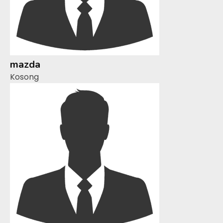
mazda
Kosong