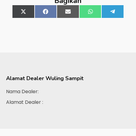
Bagikan
Share
X
Share
Facebook
Share
Email
Share
WhatsApp
Share
Telegra
on
(Twitter)
on
on
on
on
Alamat Dealer
Wuling Sampit
Nama Dealer:
Alamat Dealer :