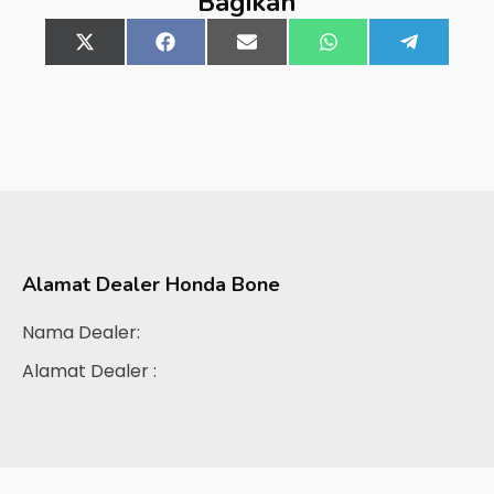
Bagikan
Share
X
Share
Facebook
Share
Email
Share
WhatsApp
Share
Telegra
on
(Twitter)
on
on
on
on
Alamat Dealer
Honda Bone
Nama Dealer:
Alamat Dealer :