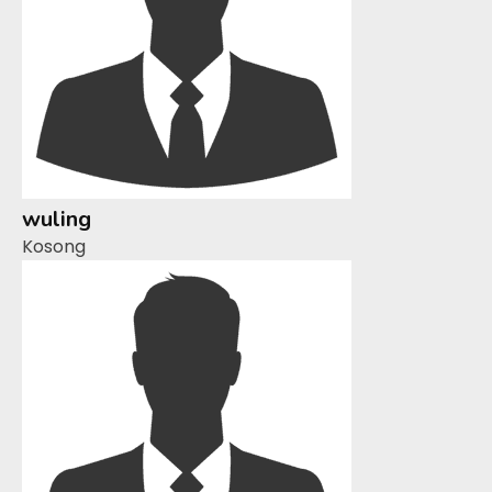
wuling
Kosong