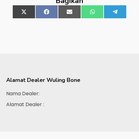
Bagikan
Share
X
Share
Facebook
Share
Email
Share
WhatsApp
Share
Telegra
on
(Twitter)
on
on
on
on
Alamat Dealer
Wuling Bone
Nama Dealer:
Alamat Dealer :