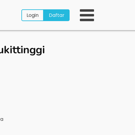
Login
Daftar
kittinggi
ya