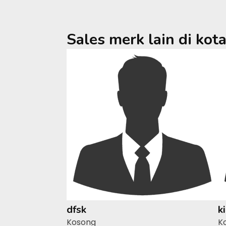
Sales merk lain di kot
dfsk
k
Kosong
K