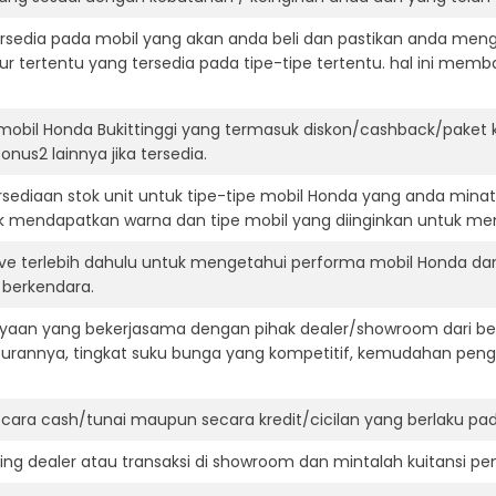
ersedia pada mobil yang akan anda beli dan pastikan anda mengert
ur tertentu yang tersedia pada tipe-tipe tertentu. hal ini m
mobil Honda Bukittinggi yang termasuk diskon/cashback/paket 
onus2 lainnya jika tersedia.
ediaan stok unit untuk tipe-tipe mobil Honda yang anda minat
k mendapatkan warna dan tipe mobil yang diinginkan untuk me
ive terlebih dahulu untuk mengetahui performa mobil Honda da
t berkendara.
aan yang bekerjasama dengan pihak dealer/showroom dari besa
surannya, tingkat suku bunga yang kompetitif, kemudahan penga
ara cash/tunai maupun secara kredit/cicilan yang berlaku pada
ning dealer atau transaksi di showroom dan mintalah kuitansi p