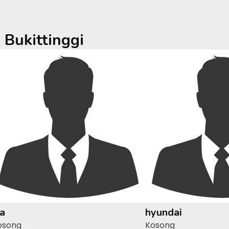
a
Bukittinggi
ia
hyundai
osong
Kosong