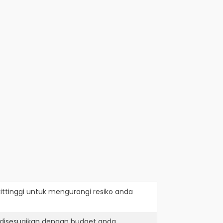
ttinggi
untuk mengurangi resiko anda
 disesuaikan dengan budget anda.