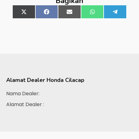
Bagikan
Share
X
Share
Facebook
Share
Email
Share
WhatsApp
Share
Telegra
on
(Twitter)
on
on
on
on
Alamat Dealer
Honda Cilacap
Nama Dealer:
Alamat Dealer :